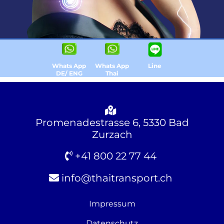
Whats App
Whats App
Line
DE/ ENG
Thai
Promenadestrasse 6, 5330 Bad
Zurzach
+41 800 22 77 44
info@thaitransport.ch
Impressum
Datenschutz